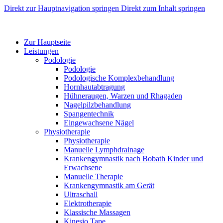
Direkt zur Hauptnavigation springen
Direkt zum Inhalt springen
Zur Hauptseite
Leistungen
Podologie
Podologie
Podologische Komplexbehandlung
Hornhautabtragung
Hühneraugen, Warzen und Rhagaden
Nagelpilzbehandlung
Spangentechnik
Eingewachsene Nägel
Physiotherapie
Physiotherapie
Manuelle Lymphdrainage
Krankengymnastik nach Bobath Kinder und
Erwachsene
Manuelle Therapie
Krankengymnastik am Gerät
Ultraschall
Elektrotherapie
Klassische Massagen
Kinesio Tape