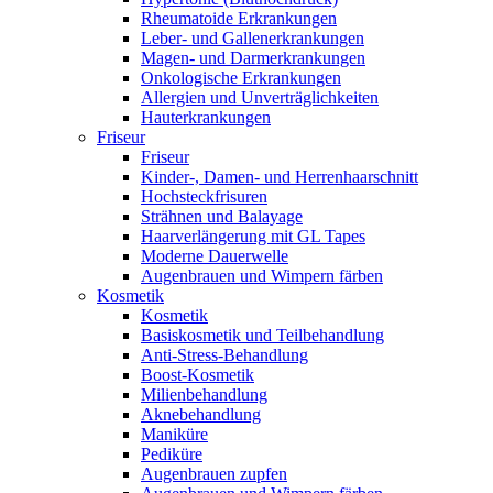
Rheumatoide Erkrankungen
Leber- und Gallenerkrankungen
Magen- und Darmerkrankungen
Onkologische Erkrankungen
Allergien und Unverträglichkeiten
Hauterkrankungen
Friseur
Friseur
Kinder-, Damen- und Herrenhaarschnitt
Hochsteckfrisuren
Strähnen und Balayage
Haarverlängerung mit GL Tapes
Moderne Dauerwelle
Augenbrauen und Wimpern färben
Kosmetik
Kosmetik
Basiskosmetik und Teilbehandlung
Anti-Stress-Behandlung
Boost-Kosmetik
Milienbehandlung
Aknebehandlung
Maniküre
Pediküre
Augenbrauen zupfen