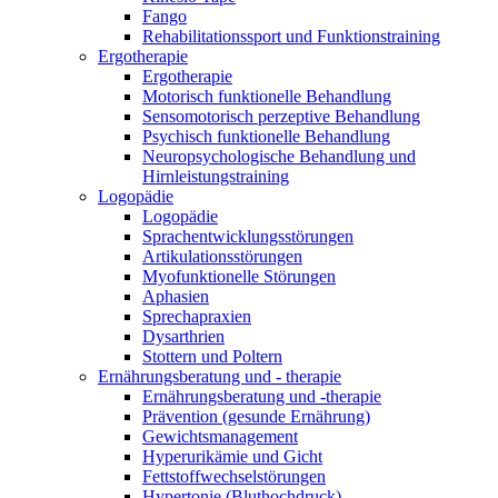
Fango
Rehabilitationssport und Funktionstraining
Ergotherapie
Ergotherapie
Motorisch funktionelle Behandlung
Sensomotorisch perzeptive Behandlung
Psychisch funktionelle Behandlung
Neuropsychologische Behandlung und
Hirnleistungstraining
Logopädie
Logopädie
Sprachentwicklungsstörungen
Artikulationsstörungen
Myofunktionelle Störungen
Aphasien
Sprechapraxien
Dysarthrien
Stottern und Poltern
Ernährungsberatung und - therapie
Ernährungsberatung und -therapie
Prävention (gesunde Ernährung)
Gewichtsmanagement
Hyperurikämie und Gicht
Fettstoffwechselstörungen
Hypertonie (Bluthochdruck)