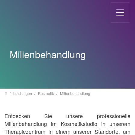
Direkt zur Hauptnavigation springen
Direkt zum Inhalt springen
Milienbehandlung
Home
Leistungen
Kosmetik
Milienbehandlung
Entdecken Sie unsere professionelle
Milienbehandlung im Kosmetikstudio in unserem
Therapiezentrum in einem unserer Standorte, um