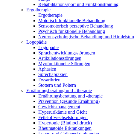
Rehabilitationssport und Funktionstraining
Ergotherapie
Ergotherapie
Motorisch funktionelle Behandlung
Sensomotorisch perzeptive Behandlung
Psychisch funktionelle Behandlung
Neuropsychologische Behandlung und Hirnleistun
Logopädie
Logopädie
Sprachentwicklungsstörungen
Artikulationsstörungen
Myofunktionelle Störungen
Aphasien
Sprechapraxien
Dysarthrien
Stottern und Poltern
Ernährungsberatung und - therapie
Ernährungsberatung und -therapie
Prävention (gesunde Ernährung)
Gewichtsmanagement
Hyperurikämie und Gicht
Fettstoffwechselstörungen
Hypertonie (Bluthochdruck)
Rheumatoide Erkrankungen
Leber- und Gallenerkrankungen