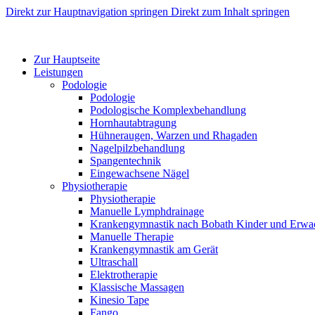
Direkt zur Hauptnavigation springen
Direkt zum Inhalt springen
Zur Hauptseite
Leistungen
Podologie
Podologie
Podologische Komplexbehandlung
Hornhautabtragung
Hühneraugen, Warzen und Rhagaden
Nagelpilzbehandlung
Spangentechnik
Eingewachsene Nägel
Physiotherapie
Physiotherapie
Manuelle Lymphdrainage
Krankengymnastik nach Bobath Kinder und Erwa
Manuelle Therapie
Krankengymnastik am Gerät
Ultraschall
Elektrotherapie
Klassische Massagen
Kinesio Tape
Fango