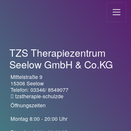
Direkt zur Hauptnavigation springen
Direkt zum Inhalt springen
TZS Therapiezentrum
Seelow GmbH & Co.KG
Mittelstraße 9
15306 Seelow
Telefon:
03346/ 8549077
tzs
therapie-schulz
de
Öffnungszeiten
Montag 8:00 - 20:00 Uhr