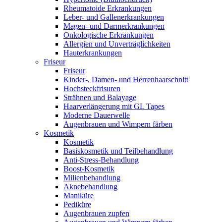
Rheumatoide Erkrankungen
Leber- und Gallenerkrankungen
Magen- und Darmerkrankungen
Onkologische Erkrankungen
Allergien und Unverträglichkeiten
Hauterkrankungen
Friseur
Friseur
Kinder-, Damen- und Herrenhaarschnitt
Hochsteckfrisuren
Strähnen und Balayage
Haarverlängerung mit GL Tapes
Moderne Dauerwelle
Augenbrauen und Wimpern färben
Kosmetik
Kosmetik
Basiskosmetik und Teilbehandlung
Anti-Stress-Behandlung
Boost-Kosmetik
Milienbehandlung
Aknebehandlung
Maniküre
Pediküre
Augenbrauen zupfen