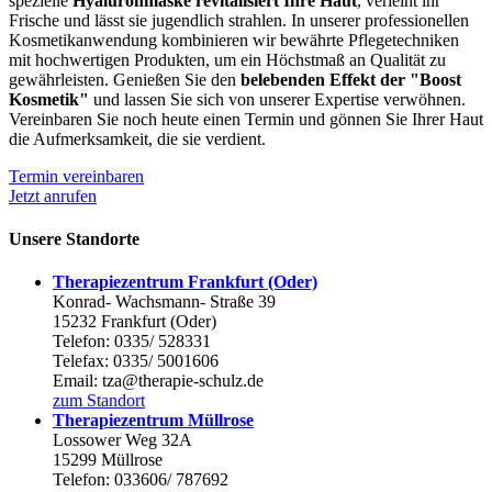
spezielle
Hyaluronmaske revitalisiert Ihre Haut
, verleiht ihr
Frische und lässt sie jugendlich strahlen. In unserer professionellen
Kosmetikanwendung kombinieren wir bewährte Pflegetechniken
mit hochwertigen Produkten, um ein Höchstmaß an Qualität zu
gewährleisten. Genießen Sie den
belebenden Effekt der "Boost
Kosmetik"
und lassen Sie sich von unserer Expertise verwöhnen.
Vereinbaren Sie noch heute einen Termin und gönnen Sie Ihrer Haut
die Aufmerksamkeit, die sie verdient.
Termin vereinbaren
Jetzt anrufen
Unsere Standorte
Therapiezentrum Frankfurt (Oder)
Konrad- Wachsmann- Straße 39
15232 Frankfurt (Oder)
Telefon: 0335/ 528331
Telefax: 0335/ 5001606
Email: tza@therapie-schulz.de
zum Standort
Therapiezentrum Müllrose
Lossower Weg 32A
15299 Müllrose
Telefon: 033606/ 787692