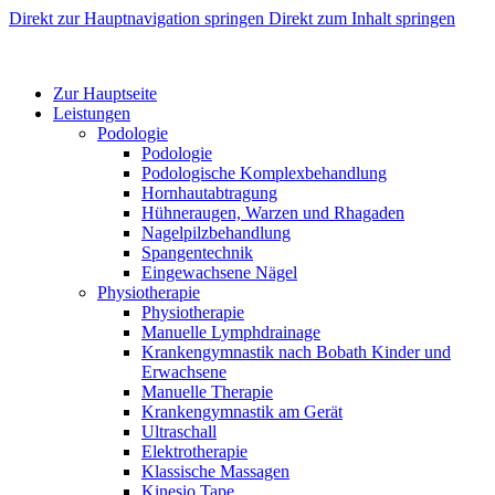
Direkt zur Hauptnavigation springen
Direkt zum Inhalt springen
Zur Hauptseite
Leistungen
Podologie
Podologie
Podologische Komplexbehandlung
Hornhautabtragung
Hühneraugen, Warzen und Rhagaden
Nagelpilzbehandlung
Spangentechnik
Eingewachsene Nägel
Physiotherapie
Physiotherapie
Manuelle Lymphdrainage
Krankengymnastik nach Bobath Kinder und
Erwachsene
Manuelle Therapie
Krankengymnastik am Gerät
Ultraschall
Elektrotherapie
Klassische Massagen
Kinesio Tape