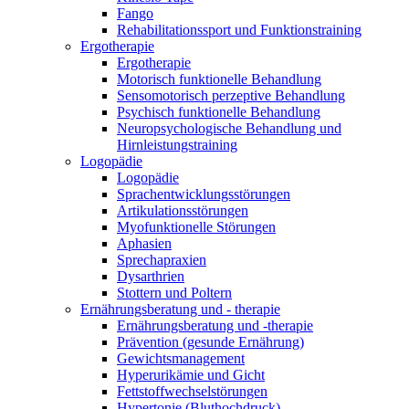
Fango
Rehabilitationssport und Funktionstraining
Ergotherapie
Ergotherapie
Motorisch funktionelle Behandlung
Sensomotorisch perzeptive Behandlung
Psychisch funktionelle Behandlung
Neuropsychologische Behandlung und
Hirnleistungstraining
Logopädie
Logopädie
Sprachentwicklungsstörungen
Artikulationsstörungen
Myofunktionelle Störungen
Aphasien
Sprechapraxien
Dysarthrien
Stottern und Poltern
Ernährungsberatung und - therapie
Ernährungsberatung und -therapie
Prävention (gesunde Ernährung)
Gewichtsmanagement
Hyperurikämie und Gicht
Fettstoffwechselstörungen
Hypertonie (Bluthochdruck)